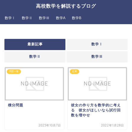
高校数学を解説するブログ
数学Ⅰ
数学Ⅱ
数学Ⅲ
数学A
数学B
最新記事
数学Ⅰ
数学Ⅱ
数学Ⅲ
問題一覧
応用
積分問題
彼女の作り方を数学的に考え
る 彼女がほしいなら試行回
数を増やせ
2025年10月7日
2022年1月28日