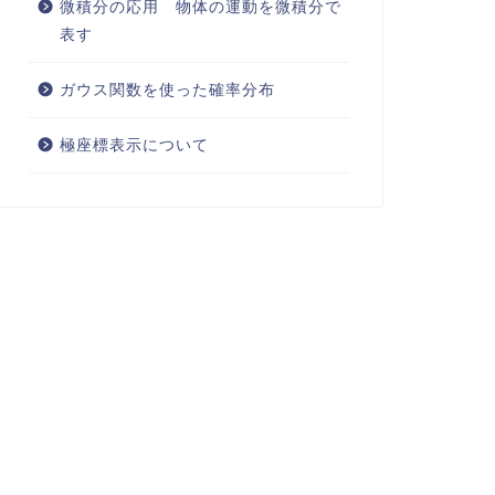
微積分の応用 物体の運動を微積分で
表す
ガウス関数を使った確率分布
極座標表示について