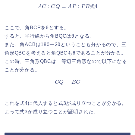
A
C
:
C
Q
=
A
P
:
P
B
式
4
式
ここで、角BCPをθとする。
すると、平行線から角BQCはθとなる。
また、角ACBは180ー2θということも分かるので、三
角形QBCを考えると角QBCもθであることが分かる。
この時、三角形QBCは二等辺三角形なので以下になる
ことが分かる。
C
Q
=
B
C
これを式4に代入すると式3が成り立つことが分かる。
よって式3が成り立つことが証明された。