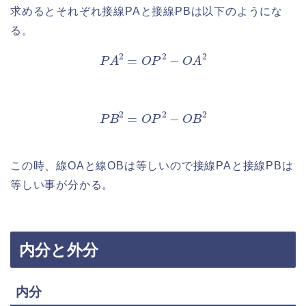
求めるとそれぞれ接線PAと接線PBは以下のようにな
る。
P
A
2
=
O
P
2
−
O
A
2
P
B
2
=
O
P
2
−
O
B
2
この時、線OAと線OBは等しいので接線PAと接線PBは
等しい事が分かる。
内分と外分
内分