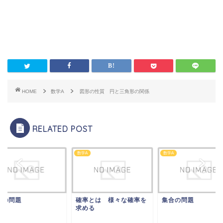
HOME
数学A
図形の性質 円と三角形の関係
RELATED POST
A
数学A
数学A
率の問題
確率とは 様々な確率を
集合の問題
求める