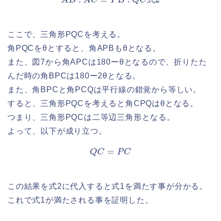
式
ここで、三角形PQCを考える。
角PQCをθとすると、角APBもθとなる。
また、図7から角APCは180ーθとなるので、折りたた
んだ時の角BPCは180ー2θとなる。
また、角BPCと角PCQは平行線の錯覚から等しい。
すると、三角形PQCを考えると角CPQはθとなる。
つまり、三角形PQCは二等辺三角形となる。
よって、以下が成り立つ。
Q
C
=
P
C
この結果を式2に代入すると式1を満たす事が分かる。
これで式1が満たされる事を証明した。