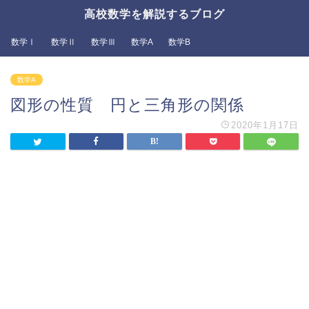
高校数学を解説するブログ
数学Ⅰ
数学Ⅱ
数学Ⅲ
数学A
数学B
数学A
図形の性質 円と三角形の関係
2020年1月17日