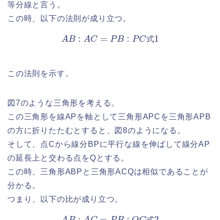
等分線と言う。
この時、以下の法則が成り立つ。
A
B
:
A
C
=
P
B
:
P
C
式
1
式
この法則を示す。
図7のような三角形を考える。
この三角形を線APを軸として三角形APCを三角形APB
の方に折りたたむとすると、図8のようになる。
そして、点Cから線分BPに平行な線を伸ばして線分AP
の延長上と交わる点をQとする。
この時、三角形ABPと三角形ACQは相似であることが
分かる。
つまり、以下の比が成り立つ。
A
B
:
A
C
=
P
B
:
Q
C
式
2