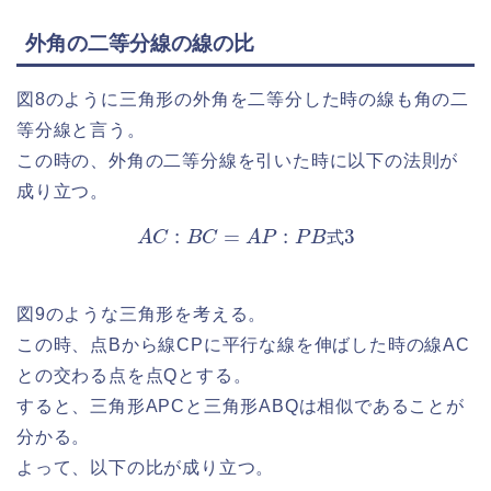
外角の二等分線の線の比
図8のように三角形の外角を二等分した時の線も角の二
等分線と言う。
この時の、外角の二等分線を引いた時に以下の法則が
成り立つ。
A
C
:
B
C
=
A
P
:
P
B
式
3
式
図9のような三角形を考える。
この時、点Bから線CPに平行な線を伸ばした時の線AC
との交わる点を点Qとする。
すると、三角形APCと三角形ABQは相似であることが
分かる。
よって、以下の比が成り立つ。