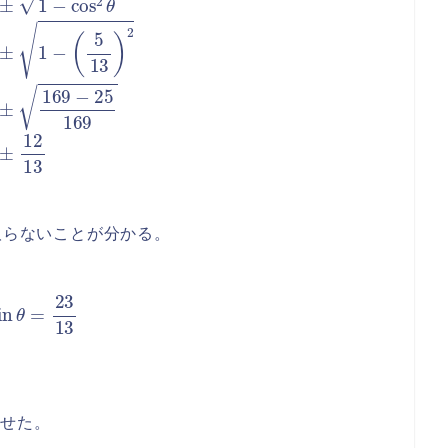
取らないことが分かる。
in
θ
=
23
13
表せた。