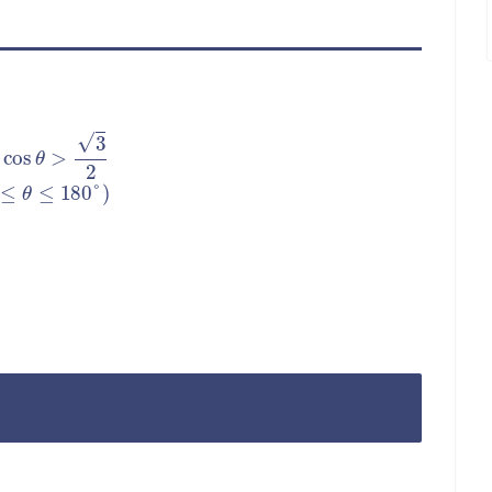
3
2
(
0
°
≤
θ
≤
180
°
)