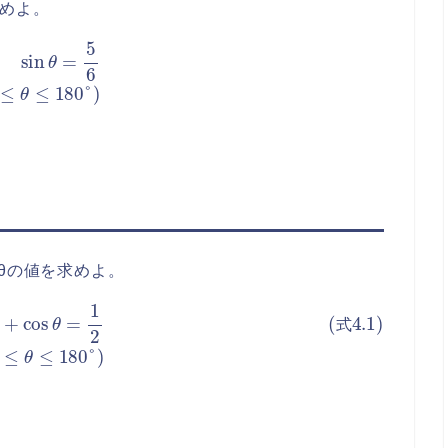
求めよ。
5
6
(
0
°
≤
θ
≤
180
°
)
osθの値を求めよ。
cos
θ
=
1
2
(
0
°
≤
θ
≤
180
°
)
式