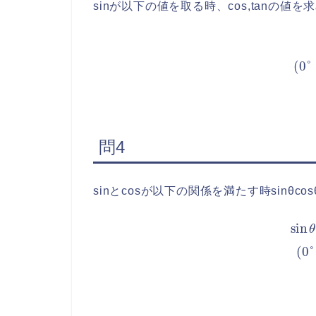
sinが以下の値を取る時、cos,tanの値を
sin
θ
=
問4
sinとcosが以下の関係を満たす時sinθc
(式4.1)
sin
θ
+