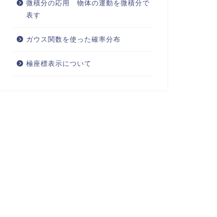
微積分の応用 物体の運動を微積分で
表す
ガウス関数を使った確率分布
極座標表示について