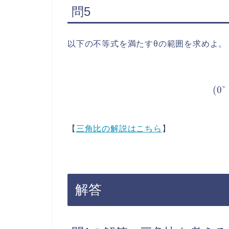
問5
以下の不等式を満たすθの範囲を求めよ。
cos
θ
>
【
三角比の解説はこちら
】
解答