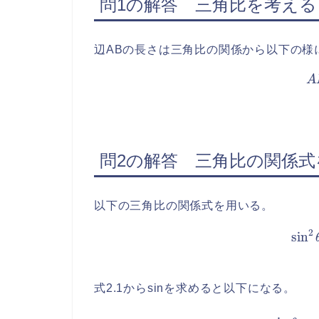
問1の解答 三角比を考える
辺ABの長さは三角比の関係から以下の様
A
問2の解答 三角比の関係式
以下の三角比の関係式を用いる。
(式2.1)
式2.1からsinを求めると以下になる。
sin
θ
=
±
1
−
cos
2
θ
=
±
1
−