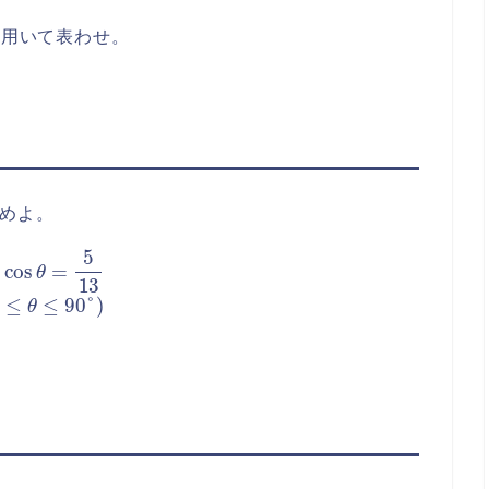
を用いて表わせ。
求めよ。
5
13
(
0
°
≤
θ
≤
90
°
)