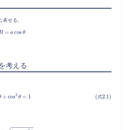
に表せる。
B
=
a
cos
θ
を考える
sin
2
θ
+
cos
2
θ
=
1
式
(
5
13
)
2
=
±
169
−
25
169
=
±
12
13