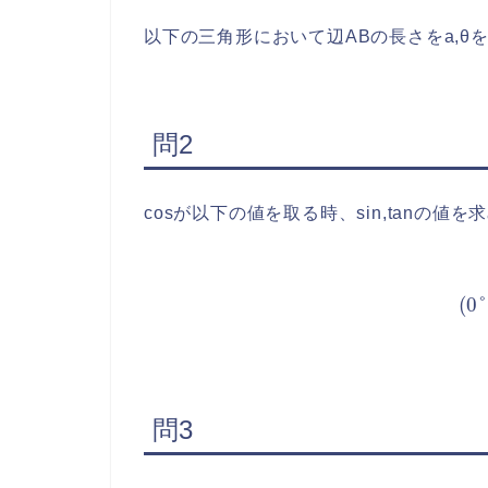
以下の三角形において辺ABの長さをa,θ
問2
cosが以下の値を取る時、sin,tanの値を
cos
θ
=
問3