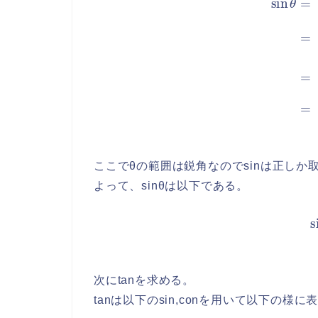
ここでθの範囲は鋭角なのでsinは正しか
よって、sinθは以下である。
s
次にtanを求める。
tanは以下のsin,conを用いて以下の様に