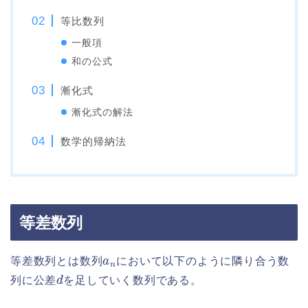
等比数列
一般項
和の公式
漸化式
漸化式の解法
数学的帰納法
等差数列
a
n
等差数列とは数列
において以下のように隣り合う数
d
列に公差
を足していく数列である。
a
1
→
+
d
a
2
→
+
d
a
3
→
+
d
a
4
⋯