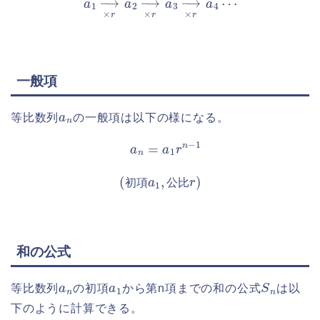
一般項
a
n
等比数列
の一般項は以下の様になる。
a
n
=
a
1
r
n
−
1
(
初
項
a
1
,
公
比
r
)
初
項
公
比
和の公式
a
n
a
1
S
n
等比数列
の初項
から第n項までの和の公式
は以
下のように計算できる。