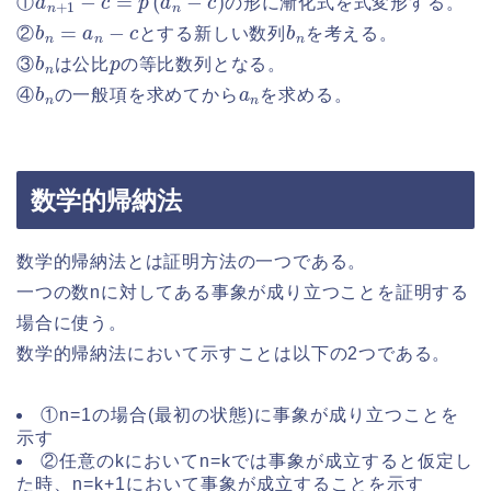
①
の形に漸化式を式変形する。
b
n
=
a
n
−
c
b
n
②
とする新しい数列
を考える。
b
n
p
③
は公比
の等比数列となる。
b
n
a
n
④
の一般項を求めてから
を求める。
数学的帰納法
数学的帰納法とは証明方法の一つである。
一つの数nに対してある事象が成り立つことを証明する
場合に使う。
数学的帰納法において示すことは以下の2つである。
①n=1の場合(最初の状態)に事象が成り立つことを
示す
②任意のkにおいてn=kでは事象が成立すると仮定し
た時、n=k+1において事象が成立することを示す