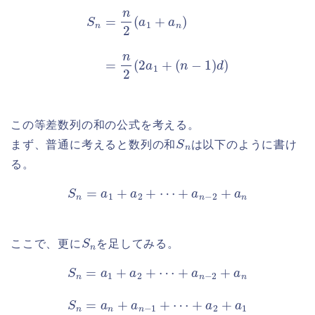
S
n
=
n
2
(
a
1
+
a
n
)
=
n
2
(
2
a
1
+
(
n
−
1
)
d
)
この等差数列の和の公式を考える。
S
n
まず、普通に考えると数列の和
は以下のように書け
る。
S
n
=
a
1
+
a
2
+
⋯
+
a
n
−
2
+
a
n
S
n
ここで、更に
を足してみる。
S
n
=
a
1
+
a
2
+
⋯
+
a
n
+
−
a
2
2
+
+
a
a
n
1
S
n
=
a
n
+
a
n
−
1
+
⋯