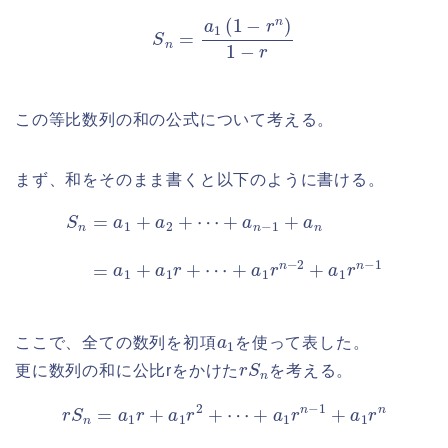
S
n
=
a
1
(
1
−
r
n
)
1
−
r
この等比数列の和の公式について考える。
まず、和をそのまま書くと以下のように書ける。
S
n
=
a
1
+
a
2
+
+
a
⋯
1
r
+
n
a
−
n
2
−
+
1
a
+
1
a
r
n
n
−
=
1
a
1
+
a
1
r
+
⋯
a
1
ここで、全ての数列を初項
を使って表した。
r
S
n
更に数列の和に公比rをかけた
を考える。
r
S
n
=
a
1
r
+
a
1
r
2
+
⋯
+
a
1
r
n
−
1
+
a
1
r
n