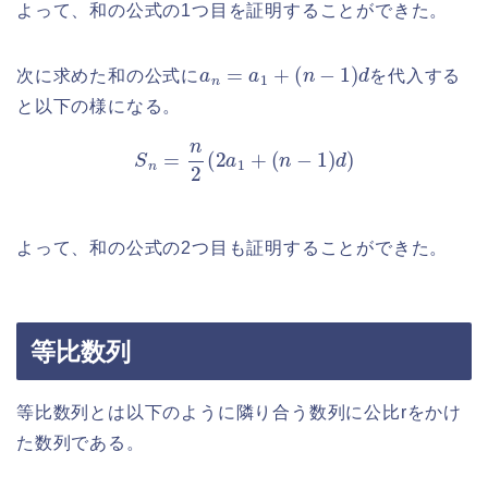
よって、和の公式の1つ目を証明することができた。
a
n
=
a
1
+
(
n
−
1
)
d
次に求めた和の公式に
を代入する
と以下の様になる。
S
n
=
n
2
(
2
a
1
+
(
n
−
1
)
d
)
よって、和の公式の2つ目も証明することができた。
等比数列
等比数列とは以下のように隣り合う数列に公比rをかけ
た数列である。
a
1
→
×
r
a
2
→
×
r
a
3
→
×
r
a
4
⋯