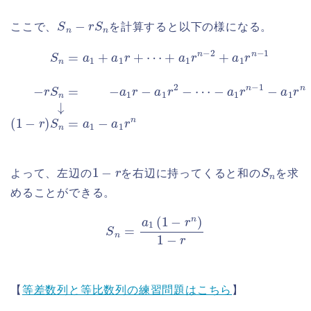
S
n
−
r
S
n
ここで、
を計算すると以下の様になる。
+
a
−
1
a
r
n
1
−
r
n
2
−
+
1
a
−
1
S
a
r
n
n
1
=
−
r
n
a
1
↓
1
−
(
+
r
1
S
a
−
1
n
r
)
r
=
S
+
−
⋯
n
a
=
1
a
r
−
1
a
−
1
a
r
1
2
r
−
n
⋯
1
−
r
S
n
よって、左辺の
を右辺に持ってくると和の
を求
めることができる。
S
n
=
a
1
(
1
−
r
n
)
1
−
r
【
等差数列と等比数列の練習問題はこちら
】