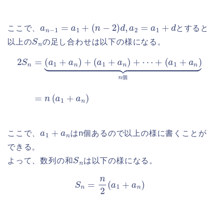
a
n
−
1
=
a
1
+
(
n
−
2
)
d
,
a
2
=
a
1
+
d
ここで、
とすると
S
n
以上の
の足し合わせは以下の様になる。
2
S
n
=
(
a
1
+
a
n
)
+
(
=
a
n
1
(
+
a
a
1
n
+
)
a
+
n
⋯
)
+
(
a
1
+
a
n
)
⏟
n
個
個
a
1
+
a
n
ここで、
はn個あるので以上の様に書くことが
できる。
S
n
よって、数列の和
は以下の様になる。
S
n
=
n
2
(
a
1
+
a
n
)