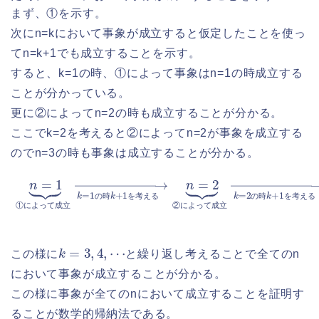
まず、①を示す。
次にn=kにおいて事象が成立すると仮定したことを使っ
てn=k+1でも成立することを示す。
すると、k=1の時、①によって事象はn=1の時成立する
ことが分かっている。
更に②によってn=2の時も成立することが分かる。
ここでk=2を考えると②によってn=2が事象を成立する
のでn=3の時も事象は成立することが分かる。
n
n
=
=
2
1
⏟
⏟
②
①
に
に
よ
よ
っ
っ
て
て
成
成
立
立
→
→
k
k
=
=
2
1
の
の
時
時
k
k
+
+
1
1
を
を
考
考
え
え
る
る
⋯
の
時
を
考
え
る
の
時
を
考
え
る
①
に
よ
っ
て
成
立
②
に
よ
っ
て
成
立
k
=
3
,
4
,
⋯
この様に
と繰り返し考えることで全てのn
において事象が成立することが分かる。
この様に事象が全てのnにおいて成立することを証明す
ることが数学的帰納法である。