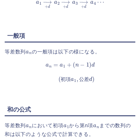
一般項
a
n
等差数列
の一般項は以下の様になる。
a
n
=
a
1
+
(
n
−
1
)
d
(
初
項
a
1
,
公
差
d
)
初
項
公
差
和の公式
a
n
a
1
a
n
等差数列
において初項
から第n項
までの数列の
和は以下のような公式で計算できる。