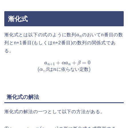
漸化式
a
n
漸化式とは以下の式のように数列
のおいてn番目の数
列とn+1番目(もしくはn+2番目)の数列の関係式であ
る。
a
n
+
1
+
α
a
n
+
β
=
0
(
α
,
β
は
n
に
依
ら
な
い
定
数
)
は
に
依
ら
な
い
定
数
漸化式の解法
漸化式の解法の一つとして以下の方法がある。
a
n
+
1
−
c
=
p
(
a
n
−
c
)