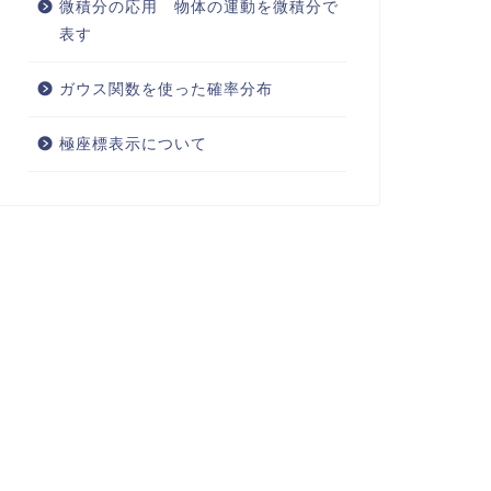
微積分の応用 物体の運動を微積分で
表す
ガウス関数を使った確率分布
極座標表示について