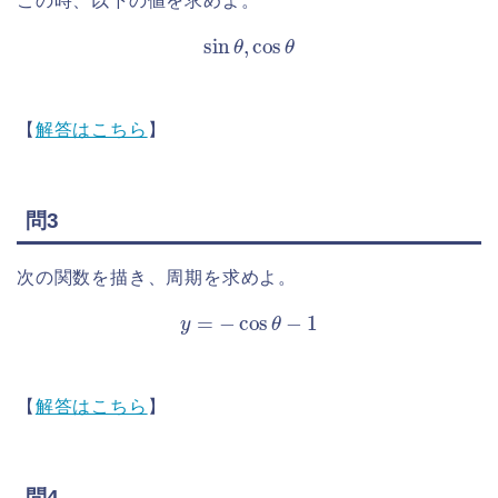
この時、以下の値を求めよ。
sin
θ
,
cos
θ
【
解答はこちら
】
問3
次の関数を描き、周期を求めよ。
y
=
−
cos
θ
−
1
【
解答はこちら
】
問4