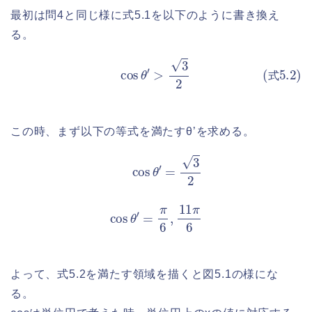
最初は問4と同じ様に式5.1を以下のように書き換え
る。
(式5.2)
cos
θ
′
>
3
2
式
この時、まず以下の等式を満たすθ’を求める。
cos
θ
′
=
3
2
cos
θ
′
=
π
6
,
11
π
6
よって、式5.2を満たす領域を描くと図5.1の様にな
る。