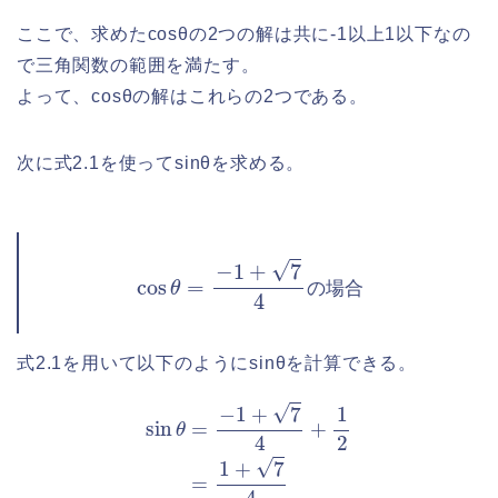
ここで、求めたcosθの2つの解は共に-1以上1以下なの
で三角関数の範囲を満たす。
よって、cosθの解はこれらの2つである。
次に式2.1を使ってsinθを求める。
cos
θ
=
−
1
+
7
4
の
場
合
の
場
合
式2.1を用いて以下のようにsinθを計算できる。
sin
θ
=
−
1
+
7
4
+
1
2
=
1
+
7
4