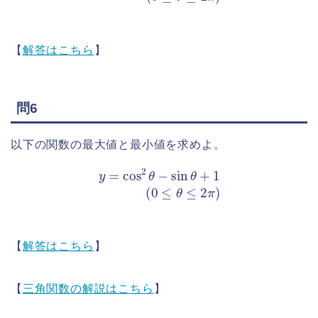
【
解答はこちら
】
問6
以下の関数の最大値と最小値を求めよ。
y
=
cos
2
θ
−
sin
θ
+
1
(
0
≤
θ
≤
2
π
)
【
解答はこちら
】
【
三角関数の解説はこちら
】