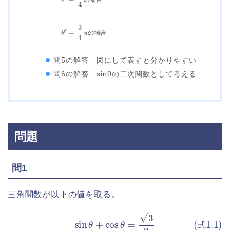
の
場
合
θ
′
=
3
4
合
π
の
場
の
場
合
問5の解答 図にして表すと分かりやすい
問6の解答 sinθの二次関数として考える
問題
問1
三角関数が以下の値を取る。
(式1.1)
sin
θ
+
cos
θ
=
3
2
式