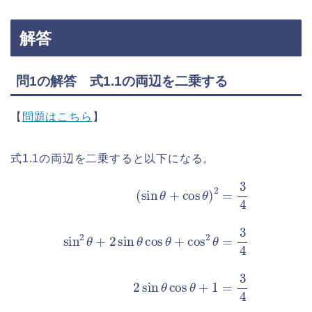
解答
問1の解答 式1.1の両辺を二乗する
【
問題はこちら
】
式1.1の両辺を二乗すると以下になる。
(
sin
θ
+
cos
θ
)
2
4
=
2
3
sin
4
sin
θ
cos
2
θ
+
θ
2
+
sin
1
=
θ
3
cos
4
θ
+
cos
2
θ
=
3