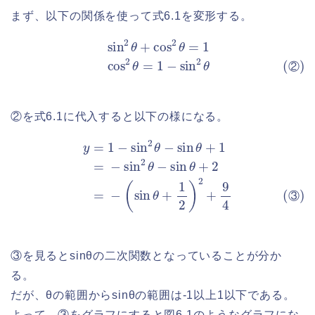
まず、以下の関係を使って式6.1を変形する。
sin
2
θ
+
cos
2
θ
=
1
(②)
cos
2
θ
=
1
−
sin
2
θ
②
②を式6.1に代入すると以下の様になる。
y
=
1
−
sin
2
θ
−
sin
(
sin
θ
+
θ
1
+
=
1
−
2
sin
)
2
+
2
9
θ
4
−
sin
θ
+
2
(③)
=
−
③
③を見るとsinθの二次関数となっていることが分か
る。
だが、θの範囲からsinθの範囲は-1以上1以下である。
よって、③をグラフにすると図6.1のようなグラフにな