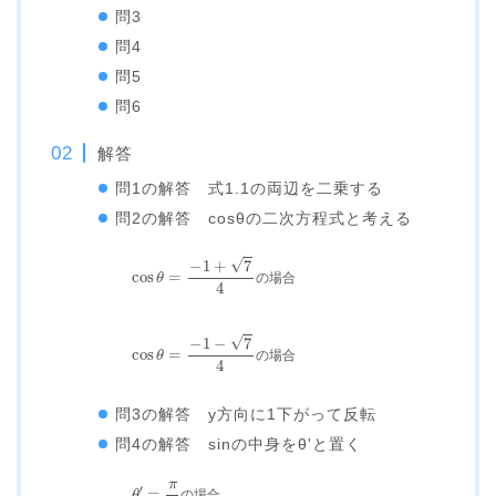
問3
問4
問5
問6
解答
問1の解答 式1.1の両辺を二乗する
問2の解答 cosθの二次方程式と考える
cos
⁡
θ
=
−
1
+
7
4
の
場
合
の
場
合
cos
⁡
θ
=
−
1
−
7
4
の
場
合
の
場
合
問3の解答 y方向に1下がって反転
問4の解答 sinの中身をθ'と置く
θ
′
=
π
合
4
の
場