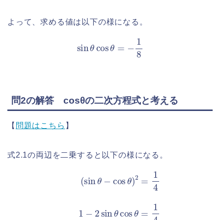
よって、求める値は以下の様になる。
sin
θ
cos
θ
=
−
1
8
問2の解答 cosθの二次方程式と考える
【
問題はこちら
】
式2.1の両辺を二乗すると以下の様になる。
(
入
sin
)
2
θ
(
−
1
cos
2
+
cos
θ
)
2
θ
=
)
1
cos
4
1
cos
−
θ
2
−
sin
3
θ
4
を
8
θ
代
cos
cos
2
θ
θ
=
+
1
4
4
cos
(
sin
θ
θ
−
=
3
1
=
2
0
+