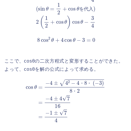
を
代
入
ここで、cosθの二次方程式と変形することができた。
よって、cosθを解の公式によって求める。
cos
θ
2
=
=
−
−
4
4
±
±
4
4
2
7
−
16
4
・
=
8
−
・
1
±
(
7
−
4
3
)
8
・
・
・
・