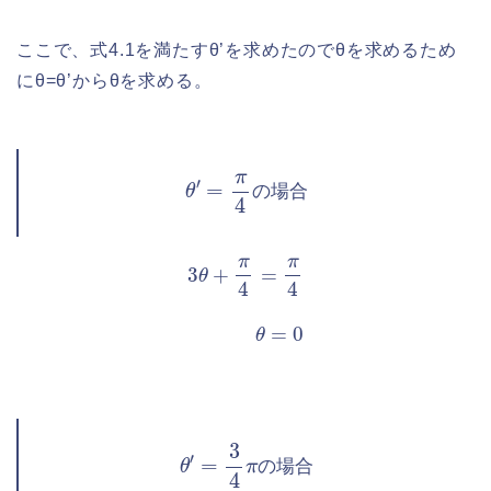
ここで、式4.1を満たすθ’を求めたのでθを求めるため
にθ=θ’からθを求める。
θ
′
=
π
4
の
場
合
の
場
合
3
θ
+
π
4
=
π
4
θ
=
0
θ
′
=
3
4
π
の
場
合
の
場
合