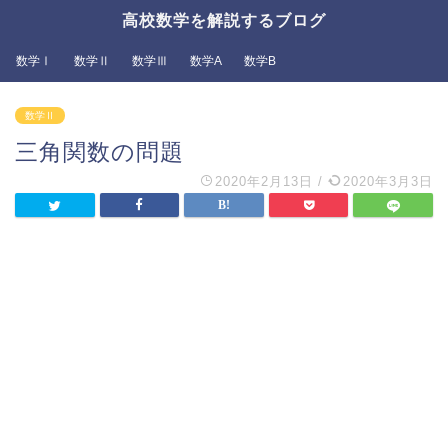
高校数学を解説するブログ
数学Ⅰ
数学Ⅱ
数学Ⅲ
数学A
数学B
数学Ⅱ
三角関数の問題
2020年2月13日
/
2020年3月3日