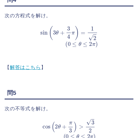
次の方程式を解け。
sin
(
3
θ
+
3
4
π
)
=
1
2
(
0
≤
θ
≤
2
π
)
【
解答はこちら
】
問5
次の不等式を解け。
cos
(
2
θ
+
π
3
)
>
3
2
(
0
≤
θ
≤
2
π
)