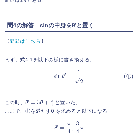
周期は
である。
問4の解答 sinの中身をθ’と置く
【
問題はこちら
】
まず、式4.1を以下の様に書き換える。
(①)
sin
θ
′
=
1
2
①
θ
′
=
3
θ
+
π
4
この時、
と置いた。
ここで、①を満たすθ’を求めると以下になる。
θ
′
=
π
4
,
3
4
π