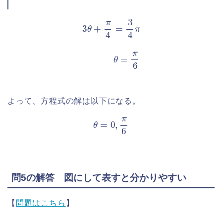
3
θ
+
π
4
=
3
4
π
θ
=
π
6
よって、方程式の解は以下になる。
θ
=
0
,
π
6
問5の解答 図にして表すと分かりやすい
【
問題はこちら
】