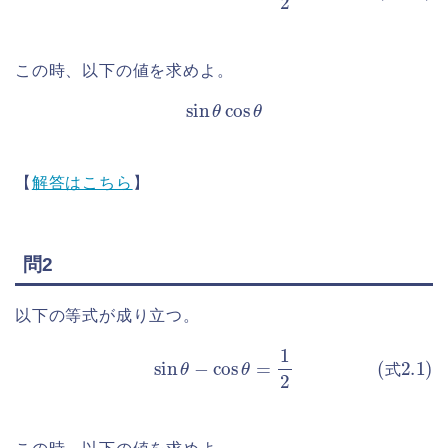
この時、以下の値を求めよ。
sin
θ
cos
θ
【
解答はこちら
】
問2
以下の等式が成り立つ。
(式2.1)
sin
θ
−
cos
θ
=
1
2
式