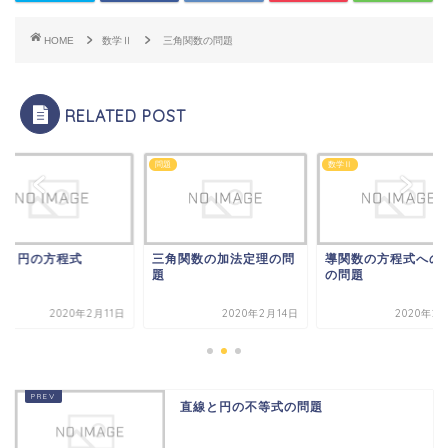
HOME
数学Ⅱ
三角関数の問題
RELATED POST
Ⅱ
問題
数学Ⅱ
線と円の方程式
三角関数の加法定理の問
導関数の方程式への
題
の問題
2020年2月11日
2020年2月14日
2020年2
直線と円の不等式の問題