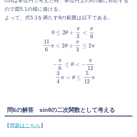
cosは単位円で考えた時、単位円上のxの値に対応する
ので図5.1の様に描ける。
よって、式5.1を満たすθの範囲は以下である。
0
≤
2
θ
+
π
3
<
π
6
11
6
4
π
π
<
<
2
θ
θ
≤
+
5
π
12
3
≤
π
2
π
−
π
6
≤
θ
<
−
π
12
3
問6の解答 sinθの二次関数として考える
【
問題はこちら
】