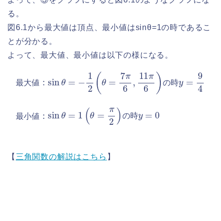
る。
図6.1から最大値は頂点、最小値はsinθ=1の時であるこ
とが分かる。
よって、最大値、最小値は以下の様になる。
最
大
値
:
sin
値
θ
=
:
sin
−
1
2
θ
(
=
θ
1
=
(
7
θ
π
=
6
π
,
2
11
)
の
π
時
6
)
の
y
=
時
0
y
=
9
4
最
小
最
大
値
の
時
の
時
最
小
値
【
三角関数の解説はこちら
】