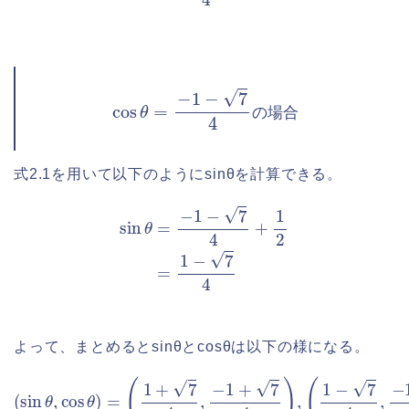
cos
θ
=
−
1
−
7
4
の
場
合
の
場
合
式2.1を用いて以下のようにsinθを計算できる。
sin
θ
=
−
1
−
7
4
+
1
2
=
1
−
7
4
よって、まとめるとsinθとcosθは以下の様になる。
(
sin
θ
,
cos
θ
)
=
(
1
+
7
4
,
−
1
+
7
4
)
,
(
1
−
7
4
,
−
1
−
7
4
)