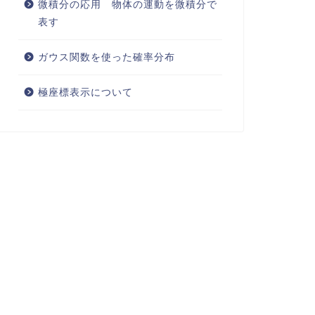
微積分の応用 物体の運動を微積分で
表す
ガウス関数を使った確率分布
極座標表示について